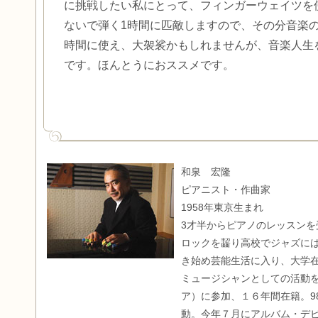
に挑戦したい私にとって、フィンガーウェイツを
ないで弾く1時間に匹敵しますので、その分音楽
時間に使え、大袈裟かもしれませんが、音楽人生
です。ほんとうにおススメです。
和泉 宏隆
ピアニスト・作曲家
1958年東京生まれ
3才半からピアノのレッスン
ロックを齧り高校でジャズに
き始め芸能生活に入り、大学
ミュージシャンとしての活動を
ア）に参加、１６年間在籍。9
動。今年７月にアルバム・デ