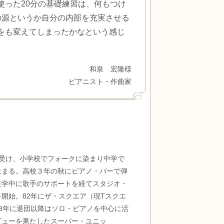
使った20分の基礎練習は、何もつけ
の源というか自分の内部を充実させる
をも変えてしまったかなという感じ
和泉 宏隆様
ピアニスト・作曲家
を受け、小学校でフォークに染まり中学で
はまる。高校３年の秋にピアノ・バーで弾
在学中に歌手のサポートを経てスタジオ・
開始。82年にザ・スクエア（現Tスクエ
8年に退団以降はソロ・ピアノを中心に活
ビューを果たしたスーパー・ユニッ